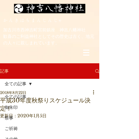
​か ん き は ち ま ん じ ん じゃ
加古川市西神吉町宮前鎮座 神吉八幡神社
歓喜のご利益神社としてその歴史は古く、地元
の人々に親しまれています。
記事
全ての記事
2018年8月22日
全ての記事
平成30年度秋祭りスケジュール決
御朱印
定！
更新日：
2020年1月5日
祭事
ご祈祷