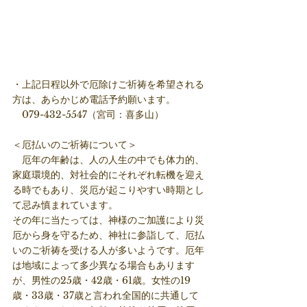
・上記日程以外で厄除けご祈祷を希望される
方は、あらかじめ電話予約願います。
　079-432-5547（宮司：喜多山）
＜厄払いのご祈祷について＞
　厄年の年齢は、人の人生の中でも体力的、
家庭環境的、対社会的にそれぞれ転機を迎え
る時でもあり、災厄が起こりやすい時期とし
て忌み慎まれています。
その年に当たっては、神様のご加護により災
厄から身を守るため、神社に参詣して、厄払
いのご祈祷を受ける人が多いようです。厄年
は地域によって多少異なる場合もあります
が、男性の25歳・42歳・61歳。女性の19
歳・33歳・37歳と言われ全国的に共通して