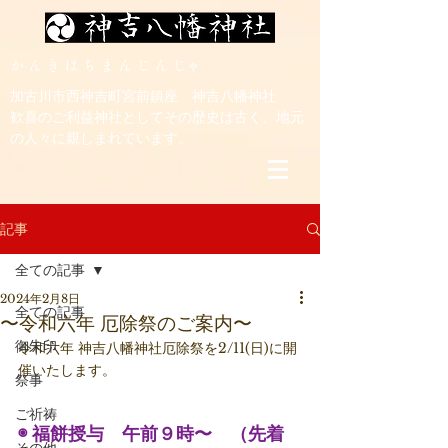
​か ん き は ち ま ん じ ん じゃ
加古川市西神吉町宮前鎮座 神吉八幡神社
歓喜のご利益神社としてその歴史は古く、地元
の人々に親しまれています。
記事
全ての記事
2024年2月8日
全ての記事
〜令和六年 厄除祭のご案内〜
御朱印
令和六年 神吉八幡神社厄除祭を2/11(日)に開
催いたします。
祭事
ご祈祷
◉ 福餅授与　午前９時〜　（先着