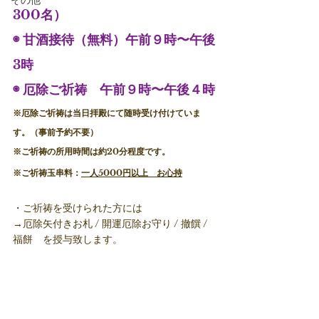
その他
300名）
◉ 甘酒接待（無料）午前９時〜午後
3時
◉ 厄除ご祈祷　午前９時〜午後４時
※厄除ご祈祷は当日拝殿にて随時受け付けていま
す。（事前予約不要）
※ご祈祷の所用時間は約20分程度です。　　　
※ご祈祷玉串料：
一人5000円以上　お心持
・ご祈祷を受けられた方には
→厄除矢付きお札 / 開運厄除お守り / 撤饌 / 
福餅　を授与致します。