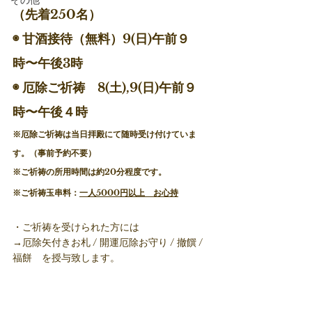
その他
（先着250名）
◉ 甘酒接待（無料）9(日)午前９
時〜午後3時
◉ 厄除ご祈祷　8(土),9(日)午前９
時〜午後４時
※厄除ご祈祷は当日拝殿にて随時受け付けていま
す。（事前予約不要）
※ご祈祷の所用時間は約20分程度です。　　　
※ご祈祷玉串料：
一人5000円以上　お心持
・ご祈祷を受けられた方には
→厄除矢付きお札 / 開運厄除お守り / 撤饌 / 
福餅　を授与致します。