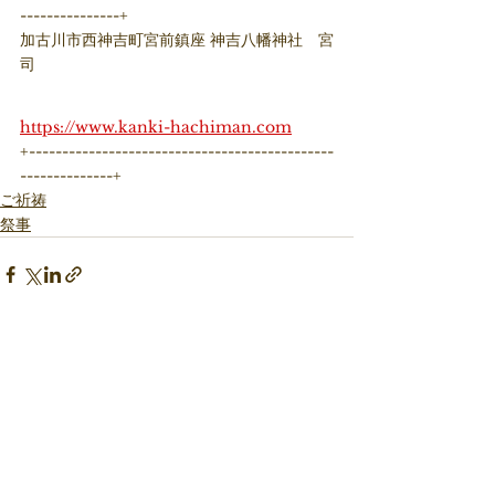
---------------+ 
加古川市西神吉町宮前鎮座 神吉八幡神社　宮
司
https://www.kanki-hachiman.com
+----------------------------------------------
--------------+
ご祈祷
祭事
すべて表示
最新記事