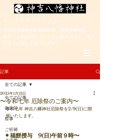
​か ん き は ち ま ん じ ん じゃ
加古川市西神吉町宮前鎮座 神吉八幡神社
歓喜のご利益神社としてその歴史は古く、地元
の人々に親しまれています。
記事
全ての記事
2025年1月13日
全ての記事
〜令和七年 厄除祭のご案内〜
御朱印
令和七年 神吉八幡神社厄除祭を2/9(日)に開
催いたします。
祭事
ご祈祷
◉ 福餅授与　9(日)午前９時〜　