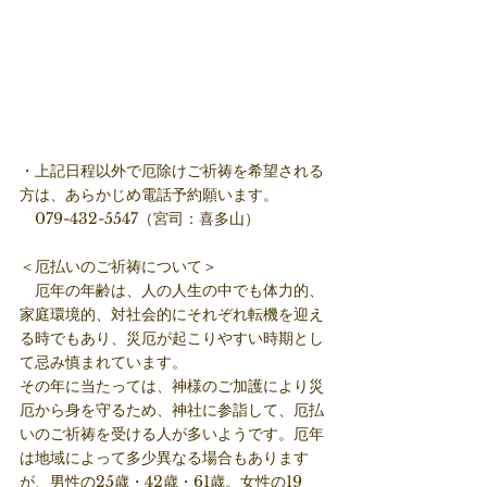
・上記日程以外で厄除けご祈祷を希望される
方は、あらかじめ電話予約願います。
　079-432-5547（宮司：喜多山）
＜厄払いのご祈祷について＞
　厄年の年齢は、人の人生の中でも体力的、
家庭環境的、対社会的にそれぞれ転機を迎え
る時でもあり、災厄が起こりやすい時期とし
て忌み慎まれています。
その年に当たっては、神様のご加護により災
厄から身を守るため、神社に参詣して、厄払
いのご祈祷を受ける人が多いようです。厄年
は地域によって多少異なる場合もあります
が、男性の25歳・42歳・61歳。女性の19