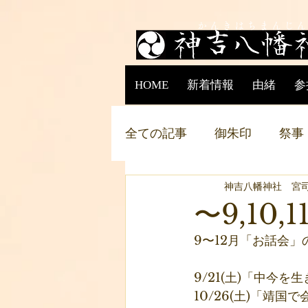
​か ん き は ち ま ん じ 
HOME
新着情報
由緒
参
全ての記事
御朱印
祭事
神吉八幡神社 宮
〜9,10
9〜12月「お話会
9/21(土)「中今を
10/26(土)「靖国