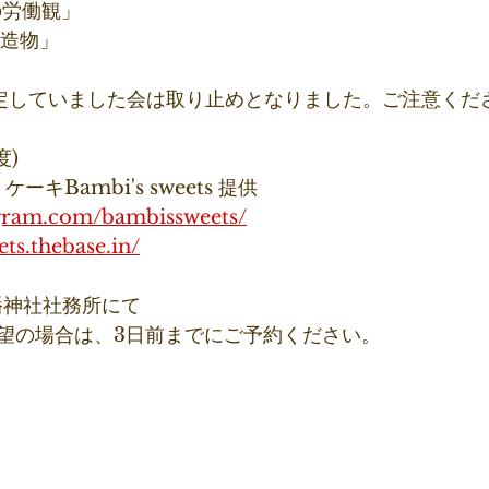
人の労働観」
建造物」
に予定していました会は取り止めとなりました。ご注意くだ
度)
キBambi's sweets 提供
agram.com/bambissweets/
ts.thebase.in/
幡神社社務所にて
望の場合は、3日前までにご予約ください。