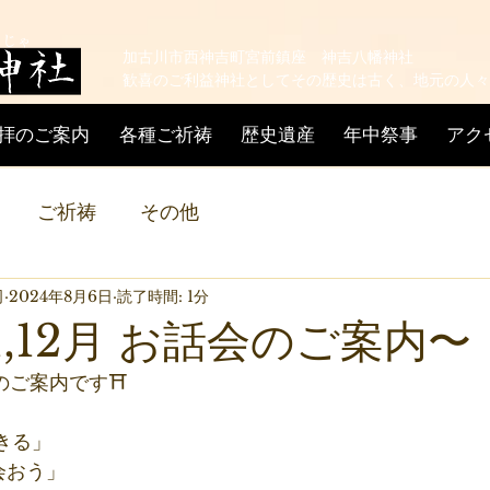
ん じゃ
加古川市西神吉町宮前鎮座 神吉八幡神社
歓喜のご利益神社としてその歴史は古く、地元の人々
拝のご案内
各種ご祈祷
歴史遺産
年中祭事
アク
ご祈祷
その他
司
2024年8月6日
読了時間: 1分
,11,12月 お話会のご案内〜
」のご案内です⛩
生きる」
で会おう」