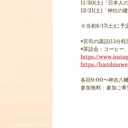
11/30(土)「日本
12/21(土)「神社の
※当初8/17(土)
◉宮司の講話(15分程
◉茶話会：コーヒー、ケー
https://www.inst
https://bambisswee
各回9:00〜神吉八
参加無料：参加ご希