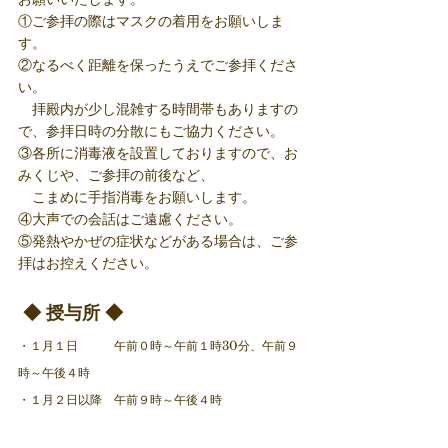
①ご参拝の際はマスクの着用をお願いしま
す。
②なるべく距離を保ったうえでご参拝くださ
い。
　拝殿内が少し混雑する時間帯もありますの
で、参拝日時の分散にもご協力ください。
③各所に消毒液を設置しておりますので、お
みくじや、ご参拝の前後など、
　こまめに手指消毒をお願いします。
④大声での会話はご遠慮ください。
⑤発熱やかぜの症状などがある場合は、ご参
拝はお控えください。
 ◆ 授与所 ◆ 
・１月１日　　　午前０時～午前１時30分、午前９
時～午後４時
・１月２日以降　午前９時～午後４時