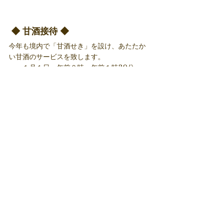
 ◆ 甘酒接待 ◆ 
今年も境内で「甘酒せき」を設け、あたたか
い甘酒のサービスを致します。
　・１月１日　午前０時～午前１時30分、
午前９時～午後４時
　・１月２,３日　午前９時～午後４時