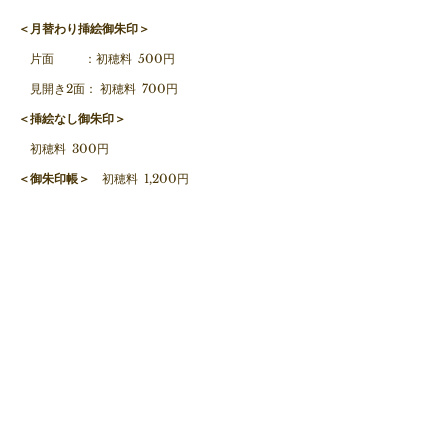
＜月替わり挿絵御朱印＞
　片面　　  ：初穂料  500円　
　見開き2面： 初穂料  700円
＜挿絵なし御朱印＞
　初穂料  300円
＜御朱印帳＞
　初穂料  1,200円