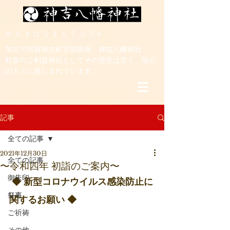
​か ん き は ち ま ん じ ん じゃ
加古川市西神吉町宮前鎮座 神吉八幡神社
歓喜のご利益神社としてその歴史は古く、地元
の人々に親しまれています。
記事
全ての記事
2021年12月30日
全ての記事
〜令和四年 初詣のご案内〜
御朱印
 ◆ 新型コロナウイルス感染防止に
祭事
関するお願い ◆ 
ご祈祷